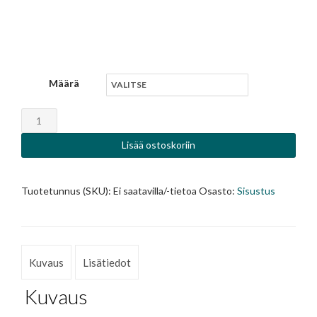
3,00 €
-
40,00 €
Määrä
Minikeramiikka
määrä
Lisää ostoskoriin
Tuotetunnus (SKU):
Ei saatavilla/-tietoa
Osasto:
Sisustus
Kuvaus
Lisätiedot
Kuvaus