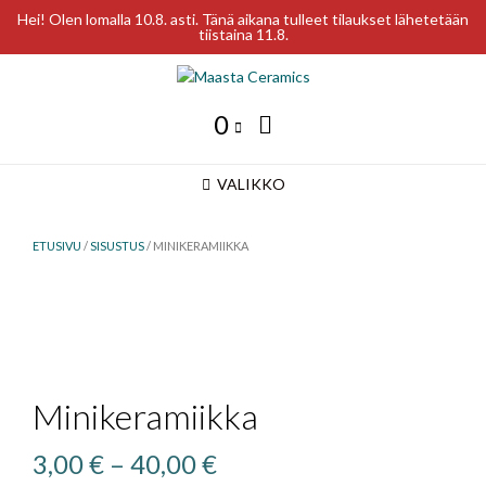
Hei! Olen lomalla 10.8. asti. Tänä aikana tulleet tilaukset lähetetään
tiistaina 11.8.
Skip
to
content
0
VALIKKO
ETUSIVU
/
SISUSTUS
/ MINIKERAMIIKKA
Minikeramiikka
Hintaluokka:
3,00
€
–
40,00
€