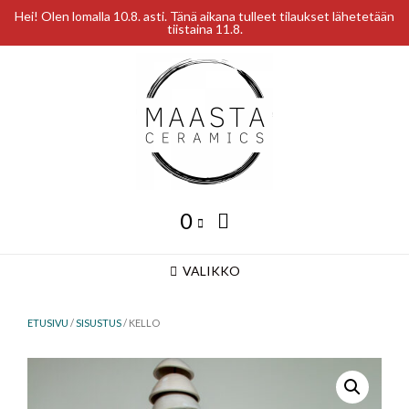
Hei! Olen lomalla 10.8. asti. Tänä aikana tulleet tilaukset lähetetään
tiistaina 11.8.
Skip
to
content
0
VALIKKO
ETUSIVU
/
SISUSTUS
/ KELLO