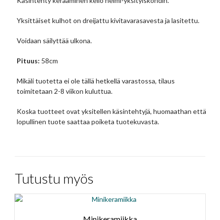
Käsintehty keraaminen kello helmi-yksityiskohdin.
Yksittäiset kulhot on dreijattu kivitavarasavesta ja lasitettu.
Voidaan säilyttää ulkona.
Pituus:
58cm
Mikäli tuotetta ei ole tällä hetkellä varastossa, tilaus
toimitetaan 2-8 viikon kuluttua.
Koska tuotteet ovat yksitellen käsintehtyjä, huomaathan että
lopullinen tuote saattaa poiketa tuotekuvasta.
Tutustu myös
Minikeramiikka