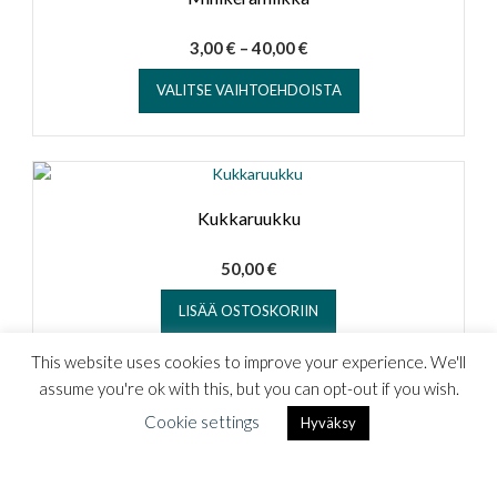
Hintaluokka:
3,00
€
–
40,00
€
3,00 €
Tällä
VALITSE VAIHTOEHDOISTA
tuotteella
-
on
40,00 €
useampi
muunnelma.
Voit
tehdä
Kukkaruukku
valinnat
tuotteen
50,00
€
sivulla.
LISÄÄ OSTOSKORIIN
This website uses cookies to improve your experience. We'll
assume you're ok with this, but you can opt-out if you wish.
Cookie settings
Hyväksy
Keittiövälinepurkki
35,00
€